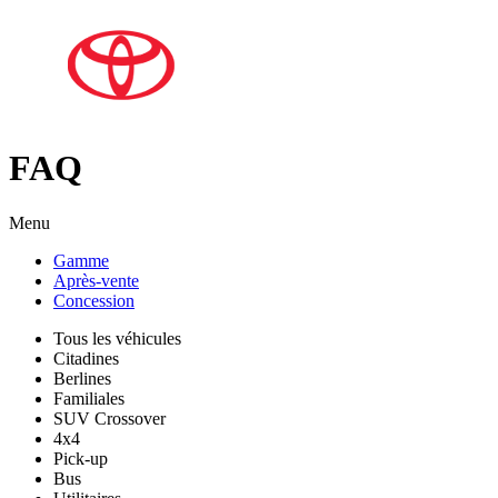
FAQ
Menu
Gamme
Après-vente
Concession
Tous les véhicules
Citadines
Berlines
Familiales
SUV Crossover
4x4
Pick-up
Bus