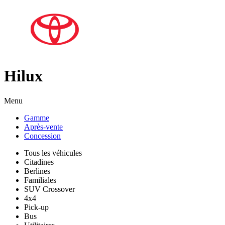
Hilux
Menu
Gamme
Après-vente
Concession
Tous les véhicules
Citadines
Berlines
Familiales
SUV Crossover
4x4
Pick-up
Bus